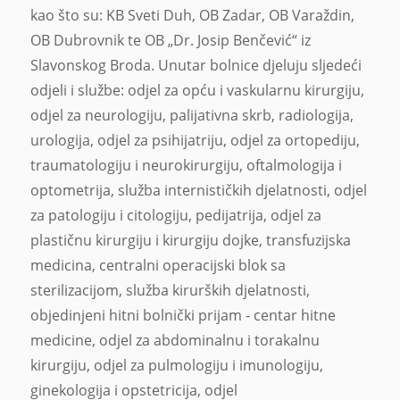
kao što su: KB Sveti Duh, OB Zadar, OB Varaždin,
OB Dubrovnik te OB „Dr. Josip Benčević“ iz
Slavonskog Broda. Unutar bolnice djeluju sljedeći
odjeli i službe: odjel za opću i vaskularnu kirurgiju,
odjel za neurologiju, palijativna skrb, radiologija,
urologija, odjel za psihijatriju, odjel za ortopediju,
traumatologiju i neurokirurgiju, oftalmologija i
optometrija, služba internističkih djelatnosti, odjel
za patologiju i citologiju, pedijatrija, odjel za
plastičnu kirurgiju i kirurgiju dojke, transfuzijska
medicina, centralni operacijski blok sa
sterilizacijom, služba kirurških djelatnosti,
objedinjeni hitni bolnički prijam - centar hitne
medicine, odjel za abdominalnu i torakalnu
kirurgiju, odjel za pulmologiju i imunologiju,
ginekologija i opstetricija, odjel