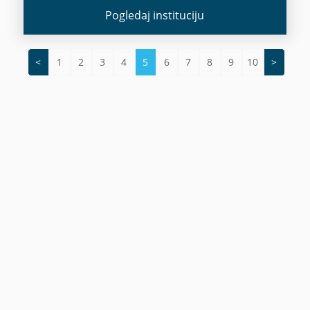
Pogledaj instituciju
<
1
2
3
4
5
6
7
8
9
10
>