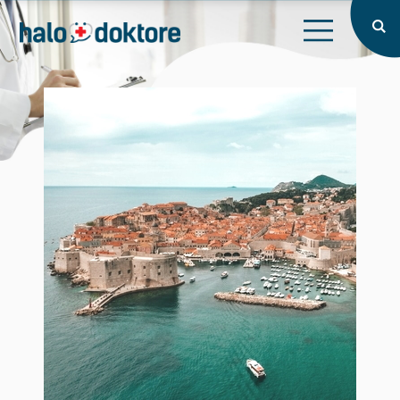
X
Prijava
Naslovna
X
O nama
Intervju
Blog
Zaboravljena lozinka?
Prijavi se
Prijavi se
Nemate račun?
Registrirajte se
Registriraj se