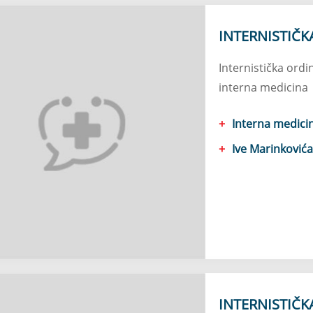
INTERNISTIČK
Internistička ordi
interna medicina
Interna medici
Ive Marinkovića
INTERNISTIČK