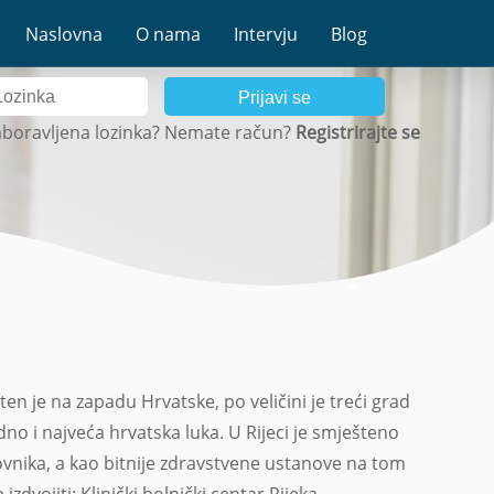
Naslovna
O nama
Intervju
Blog
Prijavi se
boravljena lozinka?
Nemate račun?
Registrirajte se
en je na zapadu Hrvatske, po veličini je treći grad
dno i najveća hrvatska luka. U Rijeci je smješteno
vnika, a kao bitnije zdravstvene ustanove na tom
zdvojiti: Klinički bolnički centar Rijeka,