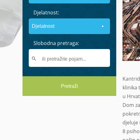
Djelatnost:
Slobodna pretraga:
Kantrid
Pretraži
klinika
u Hrvat
Dom za 
pokretn
djeluje
8 psiho
način 