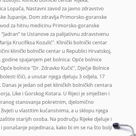
nica Lopača, Nastavni zavod za javno zdravstvo
ke županije, Dom zdravlja Primorsko-goranske
Zavod za hitnu medicinu Primorsko-goranske
e “Jadran” te Ustanove za palijativnu zdravstvenu
arija Krucifiksa Kozulić". Klinički bolnički centar
ličini klinički bolnički centar u Republici Hrvatskoj,
. godine spajanjem pet bolnica: Opće bolnice
 Opće bolnice "Dr. Zdravko Kučić", Dječje Bolnice
olesti Ičići, a unutar njega djeluju 3 odjela, 17
 Danas je jedan od pet kliničkih bolničkih centara
rja, Like i Gorskog Kotara. U Rijeci je smješten i
ziranog stanovanja pokretnim, djelomično
ivjeti u vlastitim kućanstvima, a u sklopu njega
zaštite starijih osoba. Na području Rijeke djeluje i
 i ponašanje pojedinaca, kako bi im se na što bolji