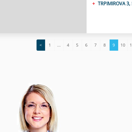
TRPIMIROVA 3, 
<
1
...
4
5
6
7
8
9
10
1