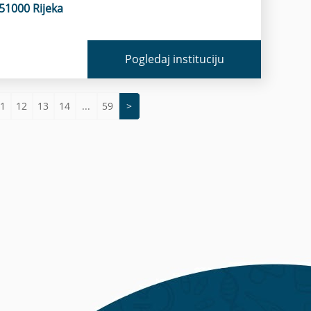
51000 Rijeka
Pogledaj instituciju
1
12
13
14
...
59
>