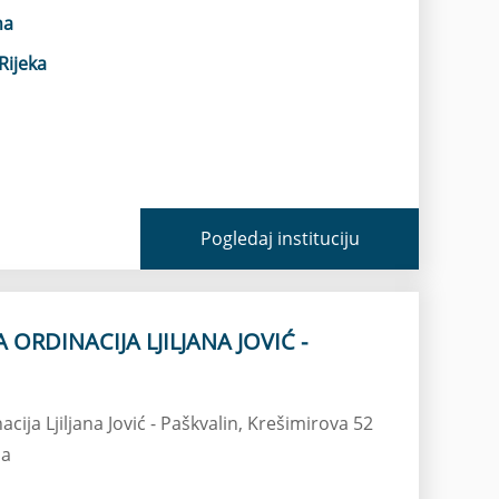
na
Rijeka
Pogledaj instituciju
 ORDINACIJA LJILJANA JOVIĆ -
acija Ljiljana Jović - Paškvalin, Krešimirova 52
na