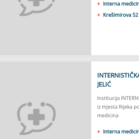
Interna medici
Krešimirova 52 
INTERNISTIČK
JELIĆ
Institucija INTER
iz mjesta Rijeka p
medicina
Interna medici