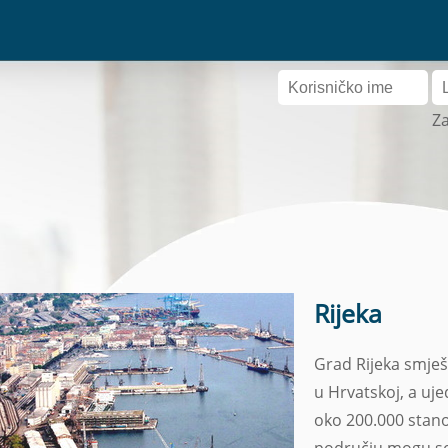
Za
Rijeka
Grad Rijeka smješt
u Hrvatskoj, a uje
oko 200.000 stano
području mogu se i