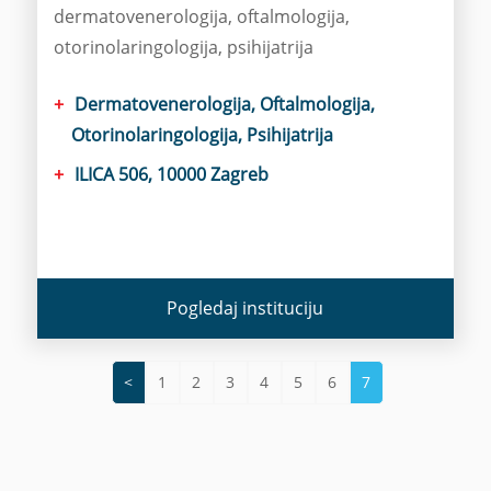
dermatovenerologija, oftalmologija,
otorinolaringologija, psihijatrija
Dermatovenerologija, Oftalmologija,
Otorinolaringologija, Psihijatrija
ILICA 506, 10000 Zagreb
Pogledaj instituciju
<
1
2
3
4
5
6
7