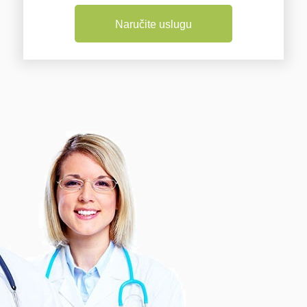
Naručite uslugu
Osnovni paket
Prikaz svih kontakt podataka uz
mogućnosti kao što su: samostalno
dodavanje ili izmjena podataka,
postavljanje galerije fotografija, karta sa
lokacijom, dvije objave na naslovnici,
promo ili intervju, te dvije objave vašeg
sadržaja na društvenim mrežama.
Cijena usluge: 12 mj. 199 EUR + PDV
Kliknite ispod, kontaktirajte nas, te
saznajte više informacija ili zatražite