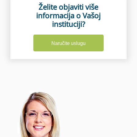
Želite objaviti više
informacija o Vašoj
instituciji?
Naručite uslugu
Osnovni paket
Prikaz svih kontakt podataka uz
mogućnosti kao što su: samostalno
dodavanje ili izmjena podataka,
postavljanje galerije fotografija, karta sa
lokacijom, dvije objave na naslovnici,
promo ili intervju, te dvije objave vašeg
sadržaja na društvenim mrežama.