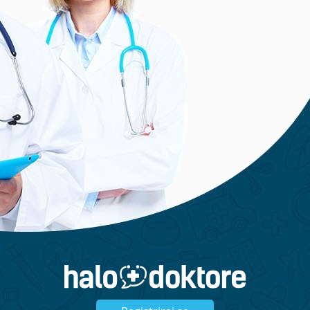
Cijena usluge: 12 mj. 199 EUR + PDV
Kliknite ispod, kontaktirajte nas, te
saznajte više informacija ili zatražite
ponudu:
Zatražite ponudu