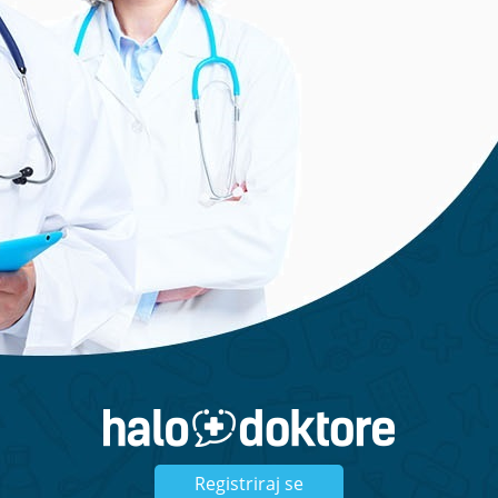
Cijena usluge: 12 mj. 199 EUR + PDV
Kliknite ispod, kontaktirajte nas, te
saznajte više informacija ili zatražite
ponudu:
Zatražite ponudu
Registriraj se