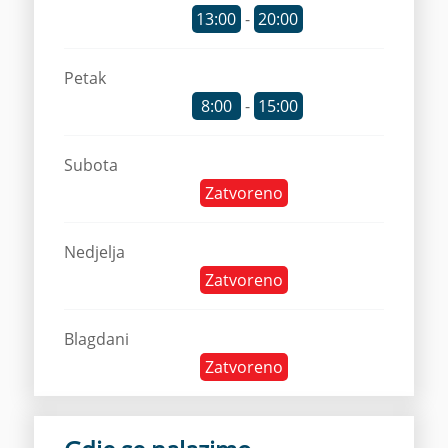
13:00
-
20:00
Petak
8:00
-
15:00
Subota
Zatvoreno
Nedjelja
Zatvoreno
Blagdani
Zatvoreno