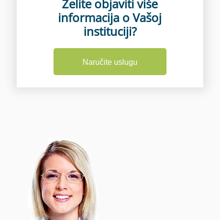
Želite objaviti više
informacija o Vašoj
instituciji?
Naručite uslugu
Osnovni paket
Prikaz svih kontakt podataka uz
mogućnosti kao što su: samostalno
dodavanje ili izmjena podataka,
postavljanje galerije fotografija, karta sa
lokacijom, dvije objave na naslovnici,
promo ili intervju, te dvije objave vašeg
sadržaja na društvenim mrežama.