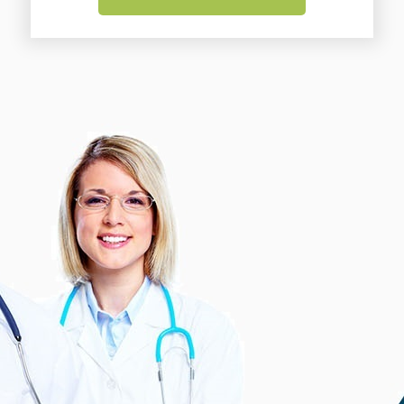
Osnovni paket
Prikaz svih kontakt podataka uz
mogućnosti kao što su: samostalno
dodavanje ili izmjena podataka,
postavljanje galerije fotografija, karta sa
lokacijom, dvije objave na naslovnici,
promo ili intervju, te dvije objave vašeg
sadržaja na društvenim mrežama.
Cijena usluge: 12 mj. 199 EUR + PDV
Kliknite ispod, kontaktirajte nas, te
saznajte više informacija ili zatražite
ponudu: