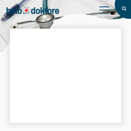
X
Tražite doktora?
Prijava
Naslovna
X
X
O nama
Intervju
Blog
Zaboravljena lozinka?
Prijavi se
Prijavi se
Nemate račun?
Registrirajte se
Registriraj se
Pretraži