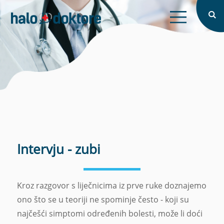
X
Tražite doktora?
Prijava
Naslovna
X
X
O nama
Intervju
Blog
Zaboravljena lozinka?
Prijavi se
Prijavi se
Intervju - zubi
Nemate račun?
Registrirajte se
Registriraj se
Pretraži
Kroz razgovor s liječnicima iz prve ruke doznajemo
ono što se u teoriji ne spominje često - koji su
najčešći simptomi određenih bolesti, može li doći