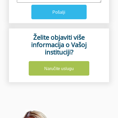
Pošalji
Želite objaviti više
informacija o Vašoj
instituciji?
Naručite uslugu
Osnovni paket
Prikaz svih kontakt podataka uz
mogućnosti kao što su: samostalno
dodavanje ili izmjena podataka,