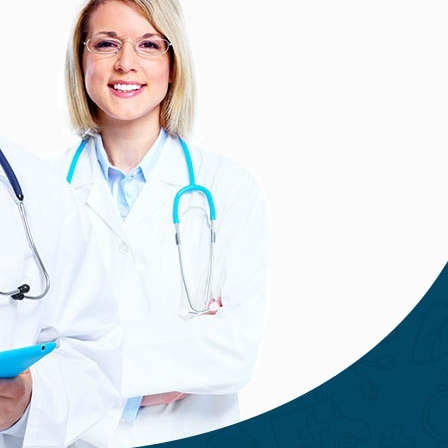
postavljanje galerije fotografija, karta sa
lokacijom, dvije objave na naslovnici,
promo ili intervju, te dvije objave vašeg
sadržaja na društvenim mrežama.
Cijena usluge: 12 mj. 199 EUR + PDV
Kliknite ispod, kontaktirajte nas, te
saznajte više informacija ili zatražite
ponudu:
Zatražite ponudu