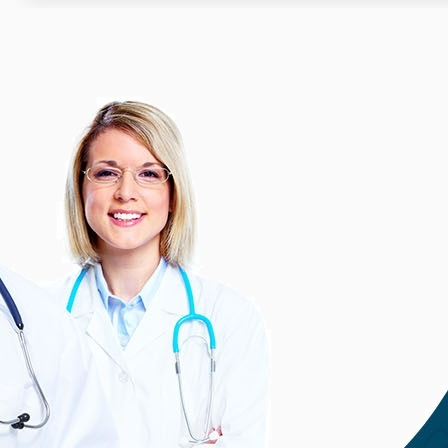
Osnovni paket
Prikaz svih kontakt podataka uz mogućnosti kao št
podataka, postavljanje galerije fotografija, karta sa
intervju, te dvije objave vašeg sadržaja na društv
Cijena usluge: 12 mj. 199 EUR + PDV
Kliknite ispod, kontaktirajte nas, te saznajte više in
Zatražite 