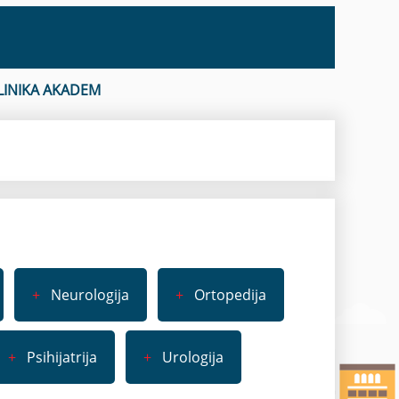
LINIKA AKADEM
+
Neurologija
+
Ortopedija
+
Psihijatrija
+
Urologija