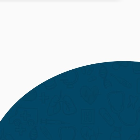
o su: samostalno dodavanje ili izmjena
 lokacijom, dvije objave na naslovnici, promo ili
enim mrežama.
formacija ili zatražite ponudu:
ponudu