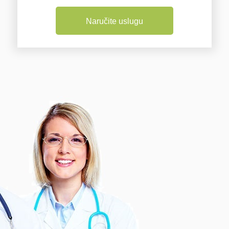
Naručite uslugu
Osnovni paket
Prikaz svih kontakt podataka uz
mogućnosti kao što su: samostalno
dodavanje ili izmjena podataka,
postavljanje galerije fotografija, karta sa
lokacijom, dvije objave na naslovnici,
promo ili intervju, te dvije objave vašeg
sadržaja na društvenim mrežama.
Cijena usluge: 12 mj. 199 EUR + PDV
Kliknite ispod, kontaktirajte nas, te
saznajte više informacija ili zatražite