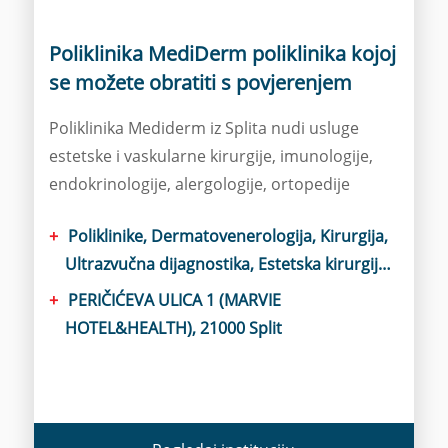
Poliklinika MediDerm poliklinika kojoj
se možete obratiti s povjerenjem
Poliklinika Mediderm iz Splita nudi usluge
estetske i vaskularne kirurgije, imunologije,
endokrinologije, alergologije, ortopedije
Poliklinike, Dermatovenerologija, Kirurgija,
Ultrazvučna dijagnostika, Estetska kirurgija,
Ortopedija, Interna medicina, Alergologija,
PERIČIĆEVA ULICA 1 (MARVIE
Ambulanta za vlasište, Centar za vene
HOTEL&HEALTH), 21000 Split