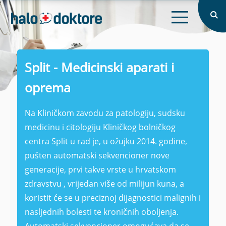
X
Prijava
Naslovna
X
O nama
Split - Medicinski aparati i
Intervju
oprema
Blog
Zaboravljena lozinka?
Na Kliničkom zavodu za patologiju, sudsku
Prijavi se
medicinu i citologiju Kliničkog bolničkog
Prijavi se
centra Split u rad je, u ožujku 2014. godine,
Nemate račun?
Registrirajte se
Registriraj se
pušten automatski sekvencioner nove
generacije, prvi takve vrste u hrvatskom
zdravstvu , vrijedan više od milijun kuna, a
koristit će se u preciznoj dijagnostici malignih i
nasljednih bolesti te kroničnih oboljenja.
Automatski sekvencioner omogućava da se