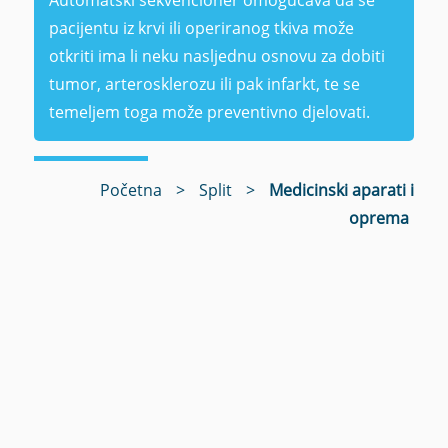
pacijentu iz krvi ili operiranog tkiva može
otkriti ima li neku nasljednu osnovu za dobiti
tumor, arterosklerozu ili pak infarkt, te se
temeljem toga može preventivno djelovati.
Početna
>
Split
>
Medicinski aparati i
oprema