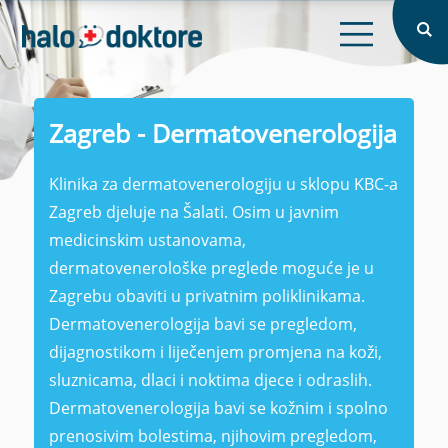
X
Prijava
Naslovna
X
O nama
Zagreb - Dermatovenerologija
Intervju
Klinika za dermatovenerologiju u sklopu KBC-a
Blog
Zaboravljena lozinka?
Zagreb djeluje na Šalati. Osim u javnim
medicinskim ustanovama,
Prijavi se
Prijavi se
dermatovenerološke preglede moguće je u
Nemate račun?
Registrirajte se
Zagrebu obaviti u privatnim poliklinikama.
Registriraj se
Dermatovenerologija bavi se pregledom,
dijagnostikom i liječenjem promjena na koži,
sluznicama, dlaci i noktima djece i odraslih.
Dermatovenerologija bavi se kožnim i spolno
prenosivim bolestima, njihovim pregledom,