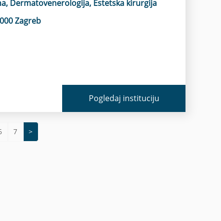
a, Dermatovenerologija, Estetska kirurgija
0000 Zagreb
Pogledaj instituciju
6
7
>