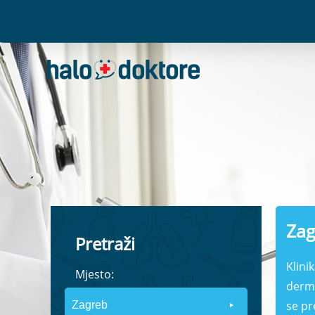
Zag
Pretraži
Klini
Mjesto:
derma
se pr