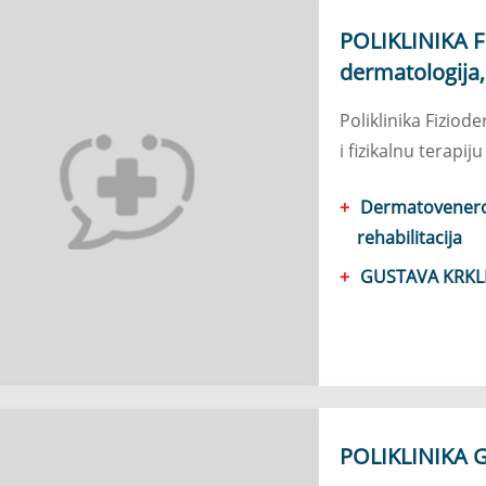
POLIKLINIKA FI
dermatologija,
Poliklinika Fiziod
i fizikalnu terapiju
Dermatovenerolo
rehabilitacija
GUSTAVA KRKLE
POLIKLINIKA