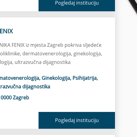
Pogledaj instituciju
FENIX
INIKA FENIX iz mjesta Zagreb pokriva sljedeće
liklinike, dermatovenerologija, ginekologija,
ologija, ultrazvučna dijagnostika
matovenerologija, Ginekologija, Psihijatrija,
ltrazvučna dijagnostika
10000 Zagreb
Pogledaj instituciju