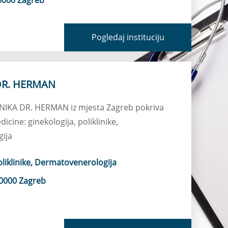
Pogledaj instituciju
DR. HERMAN
LINIKA DR. HERMAN iz mjesta Zagreb pokriva
icine: ginekologija, poliklinike,
ija
oliklinike, Dermatovenerologija
0000 Zagreb