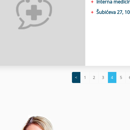
Interna medicin
Šubićeva 27, 1
<
1
2
3
4
5