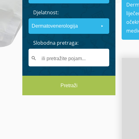
Derma
Djelatnost:
liječ
očeki
medic
Slobodna pretraga:
Pretraži