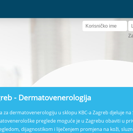
Za
reb - Dermatovenerologija
ka za dermatovenerologiju u sklopu KBC-a Zagreb djeluje na
tovenerološke preglede moguće je u Zagrebu obaviti u pri
egledom, dijagnostikom i liječenjem promjena na koži, sluzni