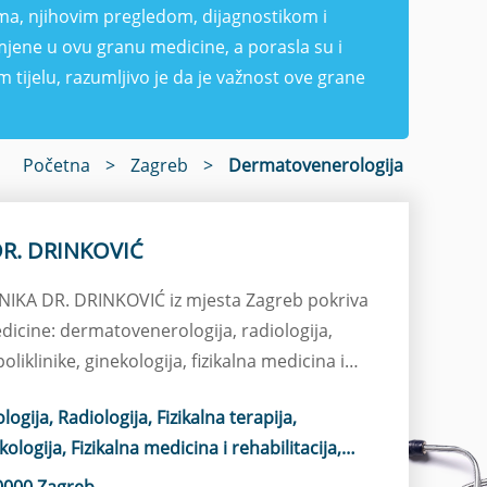
ma, njihovim pregledom, dijagnostikom i
omjene u ovu granu medicine, a porasla su i
 tijelu, razumljivo je da je važnost ove grane
Početna
>
Zagreb
>
Dermatovenerologija
DR. DRINKOVIĆ
LINIKA DR. DRINKOVIĆ iz mjesta Zagreb pokriva
dicine: dermatovenerologija, radiologija,
poliklinike, ginekologija, fizikalna medicina i
trazvučna dijagnostika
gija, Radiologija, Fizikalna terapija,
kologija, Fizikalna medicina i rehabilitacija,
agnostika
0000 Zagreb