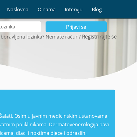
Naslovna
O nama
Intervju
Blog
Prijavi se
boravljena lozinka?
Nemate račun?
Registrirajte se
 Šalati. Osim u javnim medicinskim ustanovama,
vatnim poliklinikama. Dermatovenerologija bavi
cama, dlaci i noktima djece i odraslih.