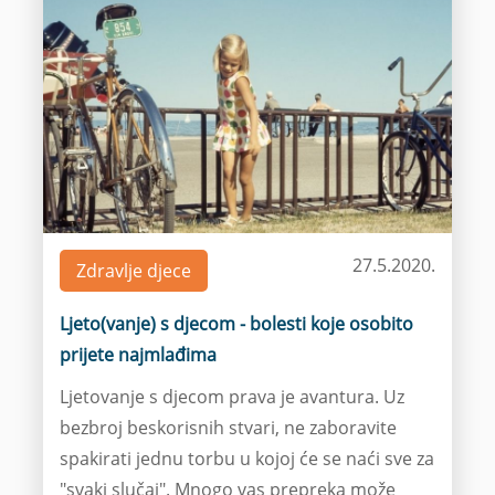
27.5.2020.
Zdravlje djece
Ljeto(vanje) s djecom - bolesti koje osobito
prijete najmlađima
Ljetovanje s djecom prava je avantura. Uz
bezbroj beskorisnih stvari, ne zaboravite
spakirati jednu torbu u kojoj će se naći sve za
"svaki slučaj". Mnogo vas prepreka može