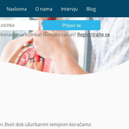
Naslovna
O nama
Intervju
Blog
Prijavi se
boravljena lozinka?
Nemate račun?
Registrirajte se
tivan život dok užurbanim tempom koračamo