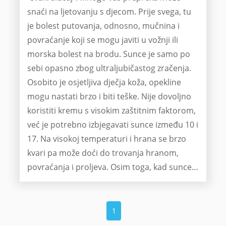
snaći na ljetovanju s djecom. Prije svega, tu
je bolest putovanja, odnosno, mučnina i
povraćanje koji se mogu javiti u vožnji ili
morska bolest na brodu. Sunce je samo po
sebi opasno zbog ultraljubičastog zračenja.
Osobito je osjetljiva dječja koža, opekline
mogu nastati brzo i biti teške. Nije dovoljno
koristiti kremu s visokim zaštitnim faktorom,
već je potrebno izbjegavati sunce između 10 i
17. Na visokoj temperaturi i hrana se brzo
kvari pa može doći do trovanja hranom,
povraćanja i proljeva. Osim toga, kad sunce
zađe, napadaju komarci čiji ubodi mogu
izazvati jaku reakciju. Budite spremni na sve
moguće scenarije!
1