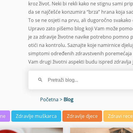
kroz život. Neki bi rekli kako ne stignu sami pr
da se najčešće konzumira “brza” hrana koja sa
To se ne osjeti na prvu, ali dugoročno svakako
Upravo zato pišemo blog koji Vam može pomoći d
je za zdravije životne navike potrebno pomno pla
otići na kontrolu. Saznajte koje namirnice djel
simptomi određenih zdravstvenih poremećaja i 
Vam drugi životni aspekti budu ispred zdravlja 
Početna
>
Blog
ene
Zdravlje muškarca
Zdravlje djece
Zdravi rece