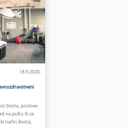
18.9.2020.
javnozdravstveni
o života, poslove
d na pultu ili za
ki način života,