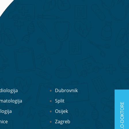
diologija
Dubrovnik
matologija
Split
logija
Osijek
nice
Zagreb