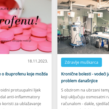
18.11.2023.
Zdravlje muškarca
ce o ibuprofenu koje možda
Kronične bolesti - vodeći 
problem današnjice
oidni protuupalni lijek
S obzirom na ubrzani temp
idal anti-inflammatory
koji uključuju osmosatni ra
o koristi za ublažavanje
računalom - dakle, sjedilač