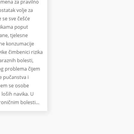
mena za pravilno
statak volje za
e se sve češće
vikama poput
ane, tjelesne
rne konzumacije
ike čimbenici rizika
raznih bolesti,
og problema čijem
e pučanstva i
ojem se osobe
loših navika. U
kroničnim bolestima
 između ulceroznog
.