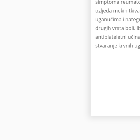
simptoma reumatoi
ozljeda mekih tkiva
uganućima i nateg
drugih vrsta boli. 
antiplateletni učin
stvaranje krvnih u