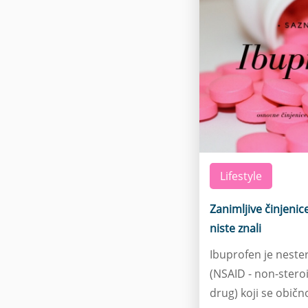
Lifestyle
Zanimljive činjeni
niste znali
Ibuprofen je nester
(NSAID - non-stero
drug) koji se običn