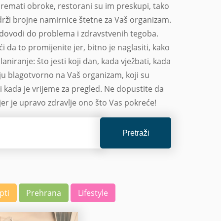
ipremati obroke, restorani su im preskupi, tako
drži brojne namirnice štetne za Vaš organizam.
 dovodi do problema i zdravstvenih tegoba.
a to promijenite jer, bitno je naglasiti, kako
niranje: što jesti koji dan, kada vježbati, kada
uju blagotvorno na Vaš organizam, koji su
kada je vrijeme za pregled. Ne dopustite da
jer je upravo zdravlje ono što Vas pokreće!
Pretraži
pti
Prehrana
Lifestyle