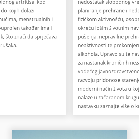
dnog artritisa, kod
nedostatak slobodnog vre
 do kojih dolazi
planiranje prehrane i nedo
nućima, menstrualnih i
fizičkom aktivnošću, osob
Ibuprofen također ima i
okreću lošim životnim na
ak, što znači da sprječava
pušenja, nepravilne prehr
grušaka.
neaktivnosti te prekomje
alkohola. Upravo su te nav
za nastanak kroničnih neza
vodećeg javnozdravstven
razvoju pridonose starenj
moderni način života u k
nalaze u začaranom krugu 
nastavku saznajte više o 
te otkrijte koja je razlika
kolitisa i Chronove bolesti