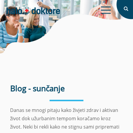
X
Tražite doktora?
Prijava
Naslovna
X
X
O nama
Intervju
Blog
Zaboravljena lozinka?
Prijavi se
Prijavi se
Blog - sunčanje
Nemate račun?
Registrirajte se
Registriraj se
Pretraži
Danas se mnogi pitaju kako živjeti zdrav i aktivan
život dok užurbanim tempom koračamo kroz
život. Neki bi rekli kako ne stignu sami pripremati