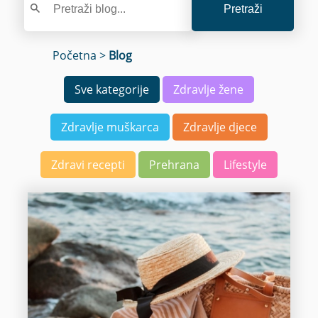
Pretraži
Početna
>
Blog
Sve kategorije
Zdravlje žene
Zdravlje muškarca
Zdravlje djece
Zdravi recepti
Prehrana
Lifestyle