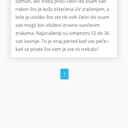
odmah, već treba proći četiri do osam sati
nakon što je koža oštećena UV zračenjem, a
loše je utoliko što ste tih svih četiri do osam
sati mogli biti izloženi izravno sunčevim
zrakama. Najizraženiji su simptomi 12 do 36
sati kasnije. To je onaj period kad vas peče i
kad se pitate što vam je sve to trebalo?
1