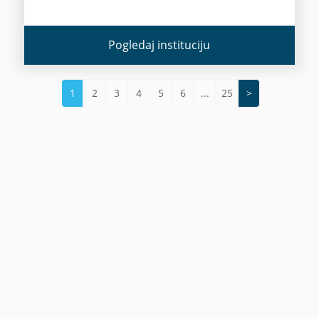
Pogledaj instituciju
1
2
3
4
5
6
...
25
>