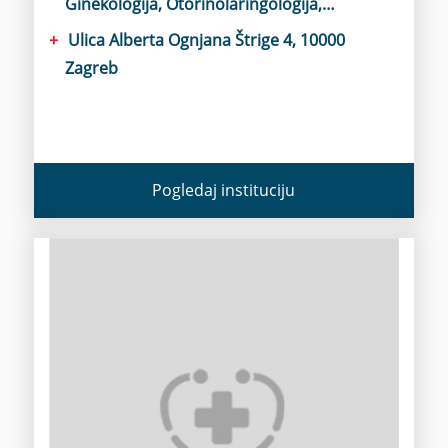
Ginekologija, Otorinolaringologija,
Poliklinike, Urologija, Kirurgija
Ulica Alberta Ognjana Štrige 4, 10000
Zagreb
Pogledaj instituciju