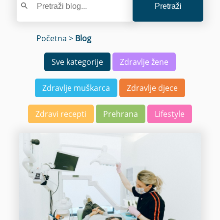
Pretraži
Početna
>
Blog
Sve kategorije
Zdravlje žene
Zdravlje muškarca
Zdravlje djece
Zdravi recepti
Prehrana
Lifestyle