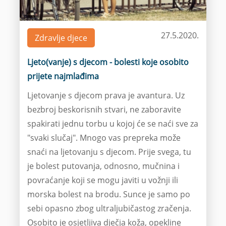
27.5.2020.
Zdravlje djece
Ljeto(vanje) s djecom - bolesti koje osobito
prijete najmlađima
Ljetovanje s djecom prava je avantura. Uz
bezbroj beskorisnih stvari, ne zaboravite
spakirati jednu torbu u kojoj će se naći sve za
"svaki slučaj". Mnogo vas prepreka može
snaći na ljetovanju s djecom. Prije svega, tu
je bolest putovanja, odnosno, mučnina i
povraćanje koji se mogu javiti u vožnji ili
morska bolest na brodu. Sunce je samo po
sebi opasno zbog ultraljubičastog zračenja.
Osobito je osjetljiva dječja koža, opekline