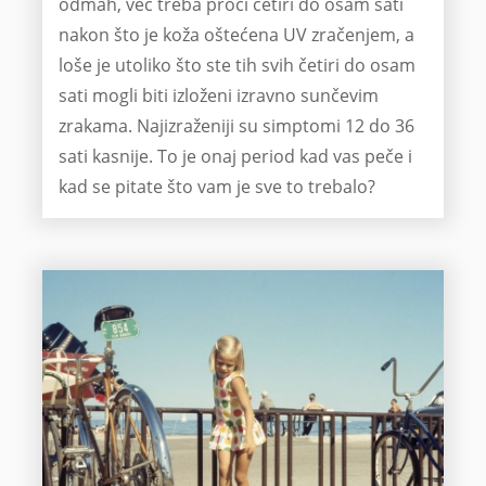
odmah, već treba proći četiri do osam sati
nakon što je koža oštećena UV zračenjem, a
loše je utoliko što ste tih svih četiri do osam
sati mogli biti izloženi izravno sunčevim
zrakama. Najizraženiji su simptomi 12 do 36
sati kasnije. To je onaj period kad vas peče i
kad se pitate što vam je sve to trebalo?