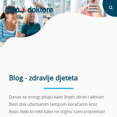
X
Tražite doktora?
Prijava
Naslovna
X
X
O nama
Intervju
Blog
Zaboravljena lozinka?
Prijavi se
Prijavi se
Blog - zdravlje djeteta
Nemate račun?
Registrirajte se
Registriraj se
Pretraži
Danas se mnogi pitaju kako živjeti zdrav i aktivan
život dok užurbanim tempom koračamo kroz
život. Neki bi rekli kako ne stignu sami pripremati