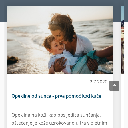
2.7.2020.
Zdravlje djece
Opekline od sunca - prva pomoć kod kuće
L
p
Opeklina na koži, kao posljedica sunčanja,
L
oštećenje je kože uzrokovano ultra violetnim
b