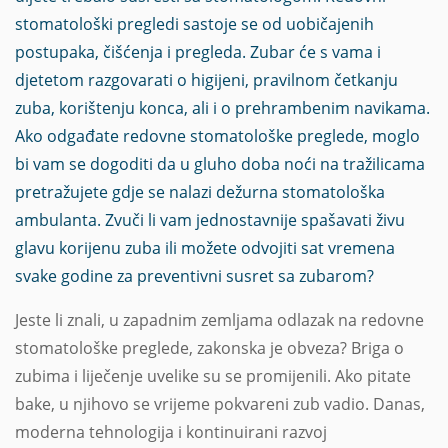
stomatološki pregledi sastoje se od uobičajenih
postupaka, čišćenja i pregleda. Zubar će s vama i
djetetom razgovarati o higijeni, pravilnom četkanju
zuba, korištenju konca, ali i o prehrambenim navikama.
Ako odgađate redovne stomatološke preglede, moglo
bi vam se dogoditi da u gluho doba noći na tražilicama
pretražujete gdje se nalazi dežurna stomatološka
ambulanta. Zvuči li vam jednostavnije spašavati živu
glavu korijenu zuba ili možete odvojiti sat vremena
svake godine za preventivni susret sa zubarom?
Jeste li znali, u zapadnim zemljama odlazak na redovne
stomatološke preglede, zakonska je obveza? Briga o
zubima i liječenje uvelike su se promijenili. Ako pitate
bake, u njihovo se vrijeme pokvareni zub vadio. Danas,
moderna tehnologija i kontinuirani razvoj