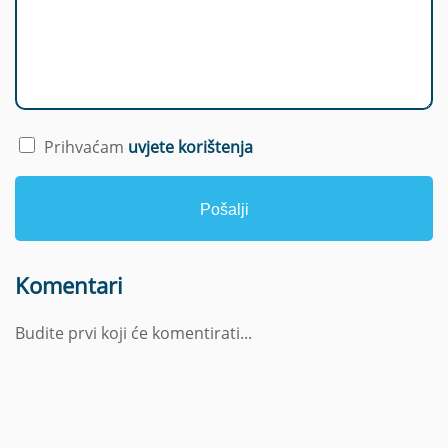
m
Prihvaćam
uvjete korištenja
Pošalji
Komentari
Budite prvi koji će komentirati...