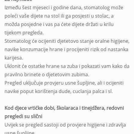
Između šest mjeseci i godine dana, stomatolog može
poleći vaše dijete na stol ili ga posjesti u stolac, a
možda posjedne i vas pa ćete dijete držati u krilu
tijekom pregleda.
Stomatolog će ocijeniti djetetovo stanje oralne higijene,
navike konzumacije hrane i procijeniti rizik od nastanka
karijesa.
Uklonit će ostatke hrane sa zuba i pokazati vam kako da
pravilno brinete o djetetovim zubima.
Pregled uključuje provjeru usne šupljine, ali i ocijeniti
navike poput korištenja dude, cuclanja palca i sl.
Kod djece vrtićke dobi, školaraca i tinejdžera, redovni
pregledi su slični
Uvijek se pregled sastoji od provjere higijene i zdravlja
usne šupljine.