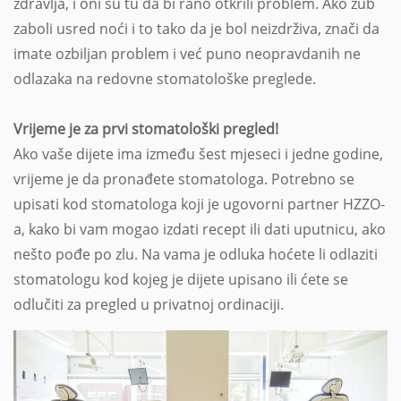
zdravlja, i oni su tu da bi rano otkrili problem. Ako zub
zaboli usred noći i to tako da je bol neizdrživa, znači da
imate ozbiljan problem i već puno neopravdanih ne
odlazaka na redovne stomatološke preglede.
Vrijeme je za prvi stomatološki pregled!
Ako vaše dijete ima između šest mjeseci i jedne godine,
vrijeme je da pronađete stomatologa. Potrebno se
upisati kod stomatologa koji je ugovorni partner HZZO-
a, kako bi vam mogao izdati recept ili dati uputnicu, ako
nešto pođe po zlu. Na vama je odluka hoćete li odlaziti
stomatologu kod kojeg je dijete upisano ili ćete se
odlučiti za pregled u privatnoj ordinaciji.