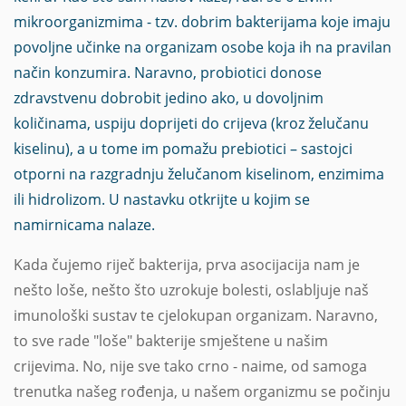
mikroorganizmima - tzv. dobrim bakterijama koje imaju
povoljne učinke na organizam osobe koja ih na pravilan
način konzumira. Naravno, probiotici donose
zdravstvenu dobrobit jedino ako, u dovoljnim
količinama, uspiju doprijeti do crijeva (kroz želučanu
kiselinu), a u tome im pomažu prebiotici – sastojci
otporni na razgradnju želučanom kiselinom, enzimima
ili hidrolizom. U nastavku otkrijte u kojim se
namirnicama nalaze.
Kada čujemo riječ bakterija, prva asocijacija nam je
nešto loše, nešto što uzrokuje bolesti, oslabljuje naš
imunološki sustav te cjelokupan organizam. Naravno,
to sve rade "loše" bakterije smještene u našim
crijevima. No, nije sve tako crno - naime, od samoga
trenutka našeg rođenja, u našem organizmu se počinju