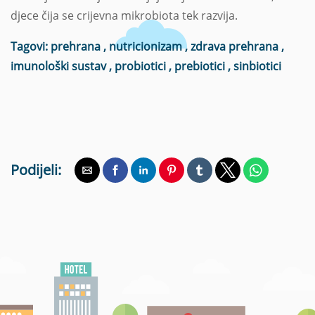
djece čija se crijevna mikrobiota tek razvija.
Tagovi:
prehrana
,
nutricionizam
,
zdrava prehrana
,
imunološki sustav
,
probiotici
,
prebiotici
,
sinbiotici
Podijeli: