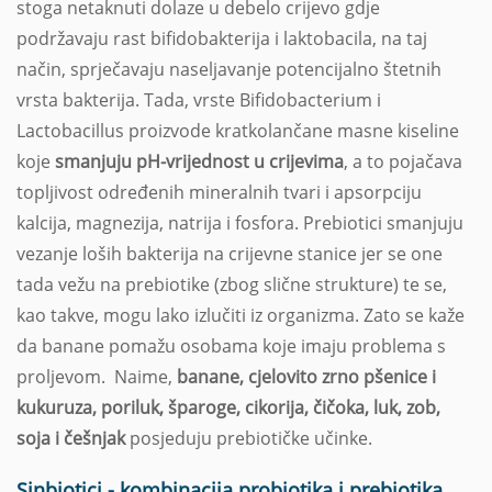
stoga netaknuti dolaze u debelo crijevo gdje
podržavaju rast bifidobakterija i laktobacila, na taj
način, sprječavaju naseljavanje potencijalno štetnih
vrsta bakterija. Tada, vrste Bifidobacterium i
Lactobacillus proizvode kratkolančane masne kiseline
koje
smanjuju pH-vrijednost u crijevima
, a to pojačava
topljivost određenih mineralnih tvari i apsorpciju
kalcija, magnezija, natrija i fosfora. Prebiotici smanjuju
vezanje loših bakterija na crijevne stanice jer se one
tada vežu na prebiotike (zbog slične strukture) te se,
kao takve, mogu lako izlučiti iz organizma. Zato se kaže
da banane pomažu osobama koje imaju problema s
proljevom. Naime,
banane, cjelovito zrno pšenice i
kukuruza, poriluk, šparoge, cikorija, čičoka, luk, zob,
soja i češnjak
posjeduju prebiotičke učinke.
Sinbiotici - kombinacija probiotika i prebiotika