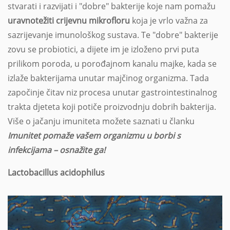
stvarati i razvijati i "dobre" bakterije koje nam pomažu
uravnotežiti crijevnu mikrofloru
koja je vrlo važna za
sazrijevanje imunološkog sustava. Te "dobre" bakterije
zovu se probiotici, a dijete im je izloženo prvi puta
prilikom poroda, u porođajnom kanalu majke, kada se
izlaže bakterijama unutar majčinog organizma. Tada
započinje čitav niz procesa unutar gastrointestinalnog
trakta djeteta koji potiče proizvodnju dobrih bakterija.
Više o jačanju imuniteta možete saznati u članku
Imunitet pomaže vašem organizmu u borbi s
infekcijama – osnažite ga!
Lactobacillus acidophilus