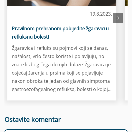
19.8.2023.
Zdravlje žene
Pravilnom prehranom pobijedite žgaravicu i
O
refluksnu bolest!
p
Žgaravica i refluks su pojmovi koji se danas,
S
nažalost, vrlo često koriste i pojavljuju, no
d
znate li zbog čega do njih dolazi? Žgaravica je
m
osjećaj žarenja u prsima koji se pojavljuje
r
nakon obroka te jedan od glavnih simptoma
N
gastroezofagealnog refluksa, bolesti o kojoj
k
ćete više saznati u nastavku. Ono što je bitno
e
naglasiti je činjenica da određene namirnice,
o
odnosno prehrambene i životne navike,
d
Ostavite komentar
imaju velik utjecaj na razvoj ove bolesti i svih
u
pridruženih simptoma. Saznajte zašto nije
b