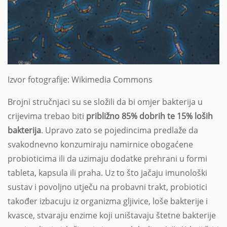
Izvor fotografije: Wikimedia Commons
Brojni stručnjaci su se složili da bi omjer bakterija u
crijevima trebao biti
približno 85% dobrih te 15% loših
bakterija
. Upravo zato se pojedincima predlaže da
svakodnevno konzumiraju namirnice obogaćene
probioticima ili da uzimaju dodatke prehrani u formi
tableta, kapsula ili praha. Uz to što jačaju imunološki
sustav i povoljno utječu na probavni trakt, probiotici
također izbacuju iz organizma gljivice, loše bakterije i
kvasce, stvaraju enzime koji uništavaju štetne bakterije