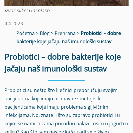
Izvor slike: Unsplash
4.4.2023.
Početna
>
Blog
>
Prehrana
>
Probiotici – dobre
bakterije koje jačaju naš imunološki sustav
Probiotici – dobre bakterije koje
jačaju naš imunološki sustav
Probiotici su nešto što liječnici preporučuju svojim
pacijentima koji imaju probavne smetnje ili
pacijenticama koje imaju problema s gljivičnim
infekcijama. No, znate li što su zapravo probiotici i u
kojim se namirnicama prirodno nalaze, osim u jogurtu i
kefiru? Kao što sam naslov kaže, radi se o živim