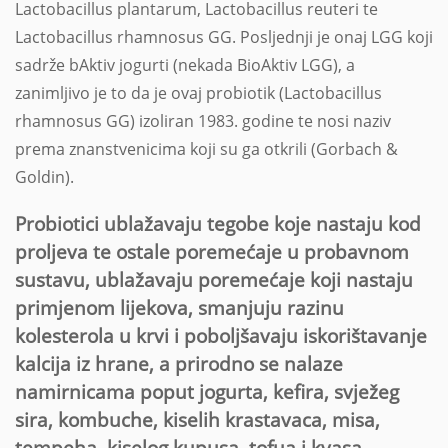
Lactobacillus plantarum, Lactobacillus reuteri te
Lactobacillus rhamnosus GG. Posljednji je onaj LGG koji
sadrže bAktiv jogurti (nekada BioAktiv LGG), a
zanimljivo je to da je ovaj probiotik (Lactobacillus
rhamnosus GG) izoliran 1983. godine te nosi naziv
prema znanstvenicima koji su ga otkrili (Gorbach &
Goldin).
Probiotici ublažavaju tegobe koje nastaju kod
proljeva te ostale poremećaje u probavnom
sustavu, ublažavaju poremećaje koji nastaju
primjenom lijekova, smanjuju razinu
kolesterola u krvi i poboljšavaju iskorištavanje
kalcija iz hrane, a prirodno se nalaze
namirnicama poput jogurta, kefira, svježeg
sira, kombuche, kiselih krastavaca, misa,
tempeha, kiselog kupusa, tofua i kvasa.