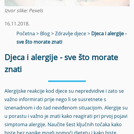
Izvor slike: Pexels
16.11.2018.
Početna
>
Blog
>
Zdravlje djece
>
Djeca i alergije -
sve što morate znati
Djeca i alergije - sve što morate
znati
Alergijske reakcije kod djece su nepredvidive i zato se
važno informirati prije nego li se susretnete s
iznenadnom i do tad neviđenom situacijom. Alergije su
u porastu i važno je znati kako reagirati pri prvoj pojavi
simptoma alergije. Naučite šest ključnih točaka kako
biste bez panike mogli pomoći djetetu i kako biste