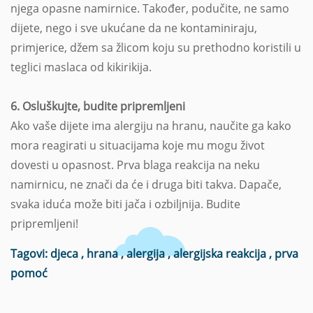
njega opasne namirnice. Također, podučite, ne samo
dijete, nego i sve ukućane da ne kontaminiraju,
primjerice, džem sa žlicom koju su prethodno koristili u
teglici maslaca od kikirikija.
6. Osluškujte, budite pripremljeni
Ako vaše dijete ima alergiju na hranu, naučite ga kako
mora reagirati u situacijama koje mu mogu život
dovesti u opasnost. Prva blaga reakcija na neku
namirnicu, ne znači da će i druga biti takva. Dapače,
svaka iduća može biti jača i ozbiljnija. Budite
pripremljeni!
Tagovi:
djeca
,
hrana
,
alergija
,
alergijska reakcija
,
prva
pomoć