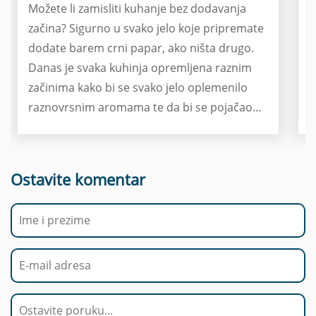
Možete li zamisliti kuhanje bez dodavanja
L
začina? Sigurno u svako jelo koje pripremate
b
dodate barem crni papar, ako ništa drugo.
s
Danas je svaka kuhinja opremljena raznim
"
začinima kako bi se svako jelo oplemenilo
s
raznovrsnim aromama te da bi se pojačao
j
okus svakog pojedinog obroka, no nekada to
p
nije bio slučaj. Naime, u davnoj prošlosti su
m
začini bili dostupni samo bogatijim slojevima
s
Ostavite komentar
društva, a koristili su se za prikrivanje mirisa
O
ne baš svježe hrane ili za popravljanje okusa
m
ne baš ukusne hrane. Ako vas zanima koji se
k
začin koristi za koje jelo, koja su njihova
v
svojstva te blagodati za organizam, nastavite
1
čitati članak jer vam danas otkrivamo
k
odgovore na ta pitanja.
p