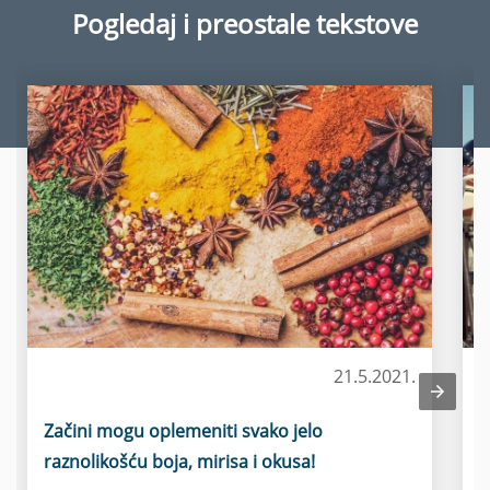
Pogledaj i preostale tekstove
21.5.2021.
Prehrana
Začini mogu oplemeniti svako jelo
L
raznolikošću boja, mirisa i okusa!
p