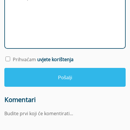
z
i
m
Prihvaćam
uvjete korištenja
Pošalji
Komentari
Budite prvi koji će komentirati...