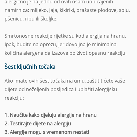
alergično je na jednu od ovih osam uobičajenih
namirnica: mlijeko, jaja, kikiriki, orašaste plodove, soju,
pšenicu, ribu ili školjke.
Smrtonosne reakcije rijetke su kod alergija na hranu.
Ipak, budite na oprezu, jer dovoljna je minimalna
količina alergena da izazove po život opasnu reakciju.
Šest ključnih točaka
Ako imate ovih šest točaka na umu, zaštitit ćete vaše
dijete od neželjenih posljedica i ublažiti alergijsku
reakciju:
1. Naučite kako djeluju alergije na hranu
2. Testirajte dijete na alergiju
3. Alergije mogu s vremenom nestati