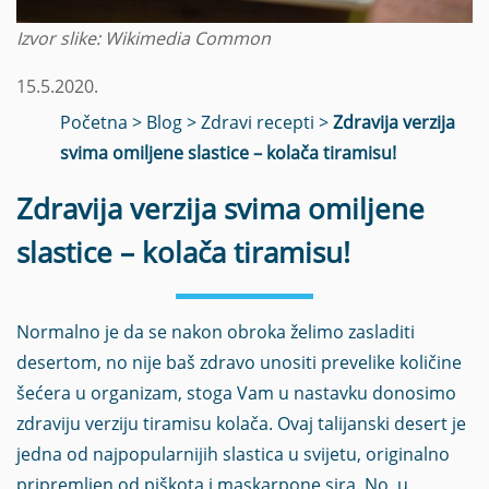
Izvor slike: Wikimedia Common
15.5.2020.
Početna
>
Blog
>
Zdravi recepti
>
Zdravija verzija
svima omiljene slastice – kolača tiramisu!
Zdravija verzija svima omiljene
slastice – kolača tiramisu!
Normalno je da se nakon obroka želimo zasladiti
desertom, no nije baš zdravo unositi prevelike količine
šećera u organizam, stoga Vam u nastavku donosimo
zdraviju verziju tiramisu kolača. Ovaj talijanski desert je
jedna od najpopularnijih slastica u svijetu, originalno
pripremljen od piškota i maskarpone sira. No, u