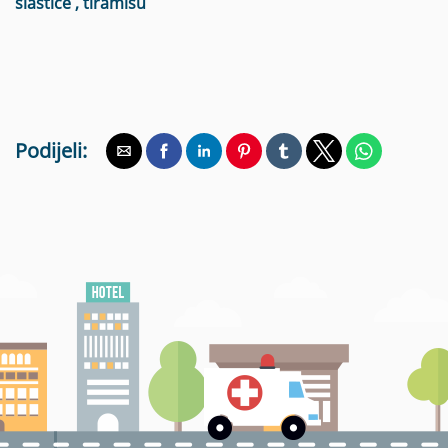
slastice
,
tiramisu
Podijeli: