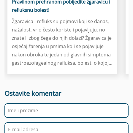
Pravilnom prehranom pobijedite žgaravicu i
O
refluksnu bolest!
p
Žgaravica i refluks su pojmovi koji se danas,
S
nažalost, vrlo često koriste i pojavljuju, no
d
znate li zbog čega do njih dolazi? Žgaravica je
m
osjećaj žarenja u prsima koji se pojavljuje
r
nakon obroka te jedan od glavnih simptoma
N
gastroezofagealnog refluksa, bolesti o kojoj
k
ćete više saznati u nastavku. Ono što je bitno
e
naglasiti je činjenica da određene namirnice,
o
odnosno prehrambene i životne navike,
d
Ostavite komentar
imaju velik utjecaj na razvoj ove bolesti i svih
u
pridruženih simptoma. Saznajte zašto nije
b
poželjno obilno večerati u kasne sate te leći u
o
krevet nedugo nakon samog obroka.
n
o