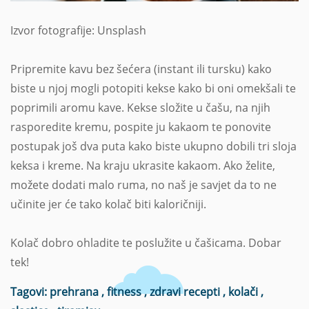
Izvor fotografije: Unsplash
Pripremite kavu bez šećera (instant ili tursku) kako
biste u njoj mogli potopiti kekse kako bi oni omekšali te
poprimili aromu kave. Kekse složite u čašu, na njih
rasporedite kremu, pospite ju kakaom te ponovite
postupak još dva puta kako biste ukupno dobili tri sloja
keksa i kreme. Na kraju ukrasite kakaom. Ako želite,
možete dodati malo ruma, no naš je savjet da to ne
učinite jer će tako kolač biti kaloričniji.
Kolač dobro ohladite te poslužite u čašicama. Dobar
tek!
Tagovi:
prehrana
,
fitness
,
zdravi recepti
,
kolači
,