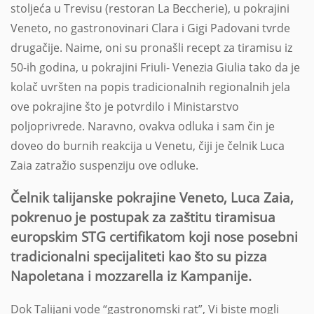
stoljeća u Trevisu (restoran La Beccherie), u pokrajini
Veneto, no gastronovinari Clara i Gigi Padovani tvrde
drugačije. Naime, oni su pronašli recept za tiramisu iz
50-ih godina, u pokrajini Friuli- Venezia Giulia tako da je
kolač uvršten na popis tradicionalnih regionalnih jela
ove pokrajine što je potvrdilo i Ministarstvo
poljoprivrede. Naravno, ovakva odluka i sam čin je
doveo do burnih reakcija u Venetu, čiji je čelnik Luca
Zaia zatražio suspenziju ove odluke.
Čelnik talijanske pokrajine Veneto, Luca Zaia,
pokrenuo je postupak za zaštitu tiramisua
europskim STG certifikatom koji nose posebni
tradicionalni specijaliteti kao što su pizza
Napoletana i mozzarella iz Kampanije.
Dok Talijani vode “gastronomski rat”, Vi biste mogli