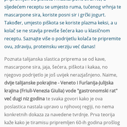
sljedećem receptu se umjesto ruma, tučenog vrhnja te
mascarpone sira, koriste posni sir i grčki jogurt.
Također, umjesto piškota se koriste plazma keksi, a u
kolač se ne stavlja previše šećera kao u klasičnom
receptu. Saznajte više o podrijetlu kolača te pripremite
ovu, zdraviju, proteinsku verziju već danas!
Poznata talijanska slastica priprema se od kave,
mascarpone sira, jaja, šećera, piškota i kakaa, no
njegovo podrijetlo je još uvijek nerazjašnjeno. Naime,
dvije talijanske pokrajine - Veneto i Furlanija-Julijska
krajina (Friuli-Venezia Giulia) vode "gastronomski rat"
već dugi niz godina
te svaka govori kako je ova
poslastica nastala upravo u njihovoj regiji, no nema
konkretnih dokaza za navedene tvrdnje. Prva teorija
kaže kako je tiramisu pripremljen 60-ih godina prošlog