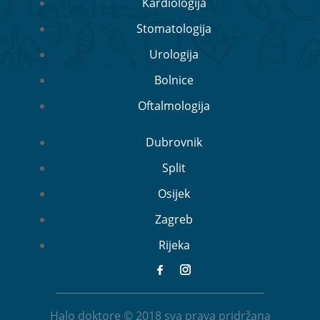
Kardiologija
Stomatologija
Urologija
Bolnice
Oftalmologija
Dubrovnik
Split
Osijek
Zagreb
Rijeka
Halo doktore © 2018 sva prava pridržana